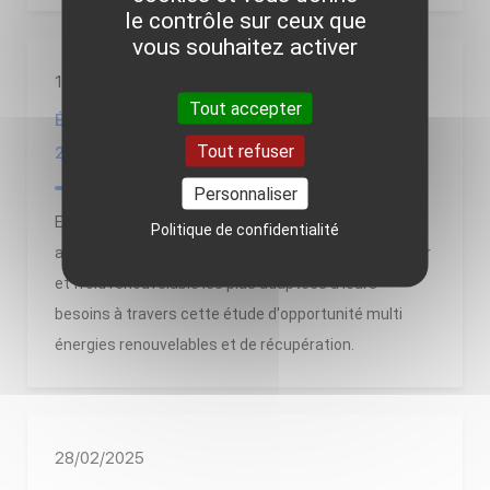
le contrôle sur ceux que
vous souhaitez activer
1/04/2025
Tout accepter
Étude d'opportunité multi EnR&R de l'ADEME en
Tout refuser
2025
Personnaliser
En 2025, l'ADEME aide les collectivités, entreprises et
Politique de confidentialité
associations à identifier la ou les solutions de chaleur
et froid renouvelable les plus adaptées à leurs
besoins à travers cette étude d'opportunité multi
énergies renouvelables et de récupération.
28/02/2025