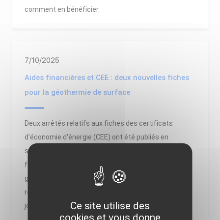
comment en bénéficier.
7/10/2025
Aides financières et CEE : deux nouvelles fiches
pour la géothermie de surface
Deux arrêtés relatifs aux fiches des certificats
d'économie d'énergie (CEE) ont été publiés en
septembre. Le premier a permis la création de deux
fiches d'opération standardisée relatives à la
géothermie de surface pour les bâtiments
résidentiels collectifs et tertiaires. Le second met à
Ce site utilise des
jour la fic...
cookies et vous donne