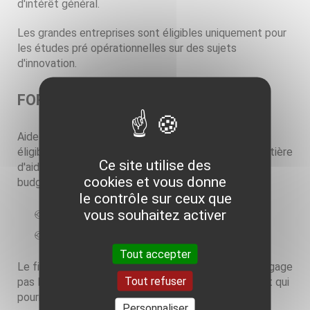
d'intérêt général.
Les grandes entreprises sont éligibles uniquement pour
les études pré opérationnelles sur des sujets
d'innovation.
FORME
Aide sous forme de subvention jusqu'à 50 % du coût
éligible, sans préjudice des règles applicables en matière
Ce site utilise des
d'aide d'Etat, dans la limite des crédits inscrits au
cookies et vous donne
budget de la Région, avec un montant maximum de :
le contrôle sur ceux que
vous souhaitez activer
50 000 € pour les études pré-opérationnelles ;
200 000 € pour les investissements.
Tout accepter
Le financement d'une étude pré-opérationnelle n'engage
Tout refuser
pas la Région sur le financement de l'investissement qui
pourrait en découler.
Personnaliser