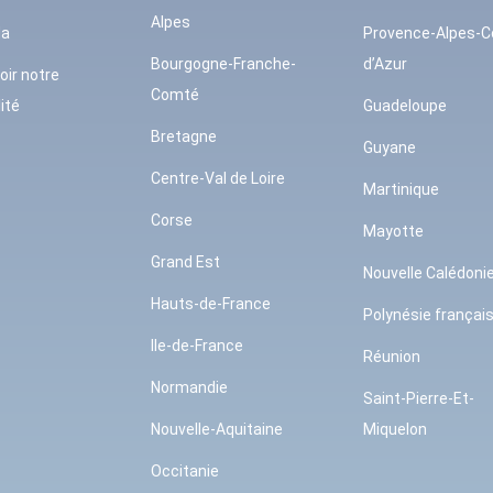
Alpes
da
Provence-Alpes-C
Bourgogne-Franche-
d’Azur
oir notre
Comté
ité
Guadeloupe
Bretagne
Guyane
Centre-Val de Loire
Martinique
Corse
Mayotte
Grand Est
Nouvelle Calédoni
Hauts-de-France
Polynésie françai
Ile-de-France
Réunion
Normandie
Saint-Pierre-Et-
Nouvelle-Aquitaine
Miquelon
Occitanie