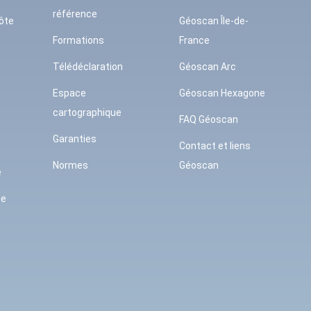
référence
ôte
Géoscan Île-de-
Formations
France
Télédéclaration
Géoscan Arc
Espace
Géoscan Hexagone
cartographique
FAQ Géoscan
Garanties
Contact et liens
Normes
Géoscan
e
se