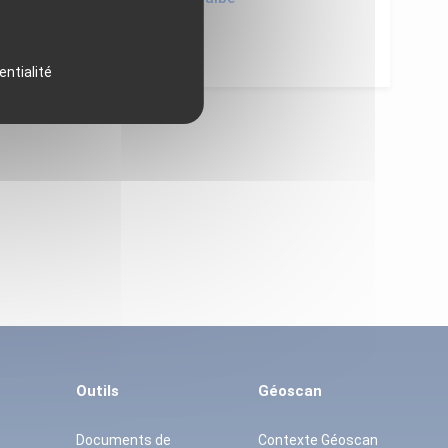
entialité
Outils
Géoscan
Documents de
Contexte Géoscan