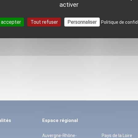
activer
 accepter
Tout refuser
Personnaliser
Politique de confid
lités
Espace régional
Auvergne-Rhône-
Pays de la Loire