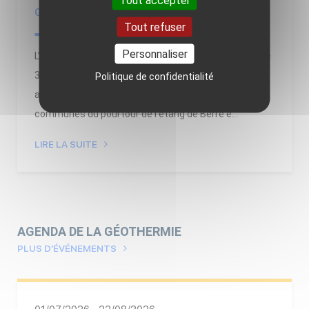
Géoscan ARC
Tout refuser
Personnaliser
L’ADEME, le BRGM et leurs partenaires ont présenté le
30 juin dernier les résultats du projet Géoscan Arc qui
Politique de confidentialité
a pour objectif de caractériser le sous-sol des
communes du pourtour de l’étang de Berre e...
LIRE LA SUITE
AGENDA DE LA GÉOTHERMIE
PLUS D'ÉVÉNEMENTS