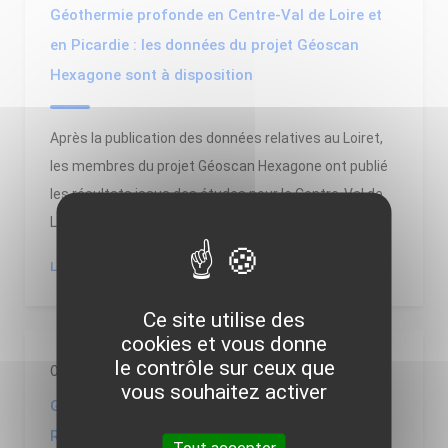
Géothermie profonde en Centre-Val de Loire et
en Picardie : les données du projet Géoscan
Hexagone sont à disposition
Après la publication des données relatives au Loiret,
les membres du projet Géoscan Hexagone ont publié
les résultats issus des études pour le Centre-Val de
Loire et la Picardie. Ces nouvelles données...
LIRE LA SUITE
Ce site utilise des
cookies et vous donne
le contrôle sur ceux que
07/07/2026
vous souhaitez activer
Géothermie profonde dans les Bouches-du-
Rhône : retrouvez les résultats du projet
Tout accepter