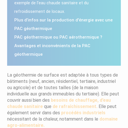
exemple de l’eau chaude sanitaire et du
refroidissement de locaux.
Plus d’infos sur la production d'énergie avec une
PAC géothermique
PAC géothermique ou PAC aérothermique ?
Avantages et inconvénients de la PAC
géothermique
La géothermie de surface est adaptée à tous types de
bâtiments (neuf, ancien, résidentiel, tertiaire, industriel
ou agricole) et de toutes tailles (de la maison
individuelle aux grands immeubles du tertiaire). Elle peut
couvrir aussi bien des
besoins de chauffage, d’eau
chaude sanitaire
que
de rafraîchissement.
Elle peut
également servir dans des
procédés industriels
nécessitant de la chaleur, notamment dans le
domaine
agro-alimentaire.