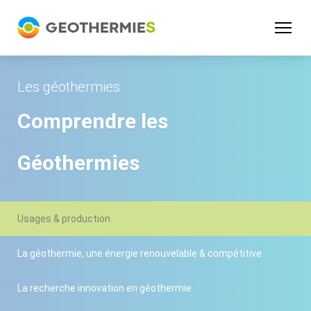
Panneau de gestion des cookies
Les géothermies
Comprendre les
Géothermies
Usages & production
La géothermie, une énergie renouvelable & compétitive
La recherche innovation en géothermie