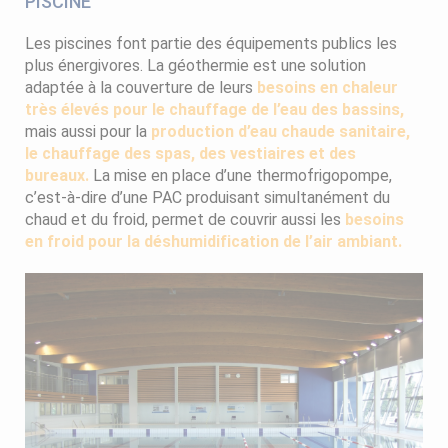
PISCINE
Les piscines font partie des équipements publics les
plus énergivores. La géothermie est une solution
adaptée à la couverture de leurs
besoins en chaleur
très élevés pour le chauffage de l’eau des bassins,
mais aussi pour la
production d’eau chaude sanitaire,
le chauffage des spas, des vestiaires et des
bureaux.
La mise en place d’une thermofrigopompe,
c’est-à-dire d’une PAC produisant simultanément du
chaud et du froid, permet de couvrir aussi les
besoins
en froid pour la déshumidification de l’air ambiant.