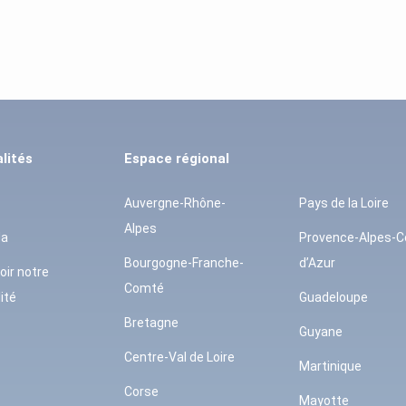
lités
Espace régional
Auvergne-Rhône-
Pays de la Loire
Alpes
da
Provence-Alpes-C
Bourgogne-Franche-
d’Azur
oir notre
Comté
ité
Guadeloupe
Bretagne
Guyane
Centre-Val de Loire
Martinique
Corse
Mayotte