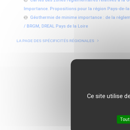
Cartes des zones réglementaires relatives à la
Importance. Propositions pour la région Pays-de-l
Géothermie de minime importance : de la régleme
/ BRGM, DREAL Pays de la Loire
LA PAGE DES SPÉCIFICITÉS RÉGIONALES
Ce site utilise 
Tout