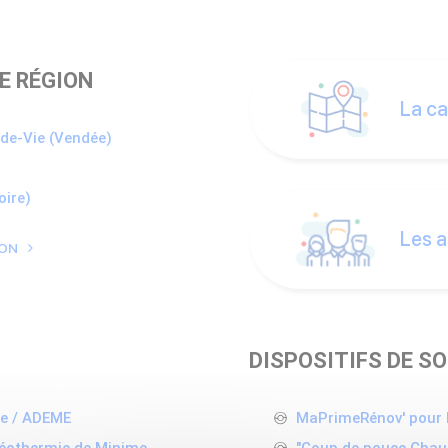
E RÉGION
La ca
-de-Vie (Vendée)
oire)
Les a
ION
DISPOSITIFS DE S
ire / ADEME
MaPrimeRénov' pour l