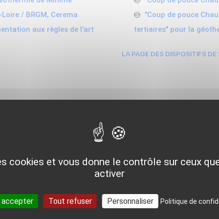
 Géothermie de Minime
"Coup de pouce Chauf
a-Loire / BRGM, Cerema
"Coup de pouce Chauf
ntation aux règles de l'art
tertiaires" pour la géot
LA PAGE DES DISPOSITIFS DE
ACTUALITÉS RÉGIONALES
des cookies et vous donne le contrôle sur ceux q
activer
 accepter
Tout refuser
Personnaliser
Politique de confid