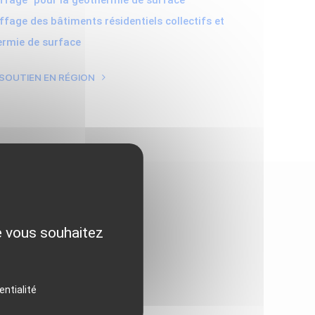
fage" pour la géothermie de surface
fage des bâtiments résidentiels collectifs et
hermie de surface
 SOUTIEN EN RÉGION
ue vous souhaitez
entialité