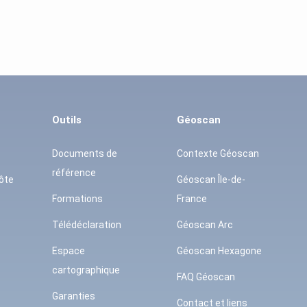
Outils
Géoscan
Documents de
Contexte Géoscan
référence
ôte
Géoscan Île-de-
Formations
France
Télédéclaration
Géoscan Arc
Espace
Géoscan Hexagone
cartographique
FAQ Géoscan
Garanties
Contact et liens