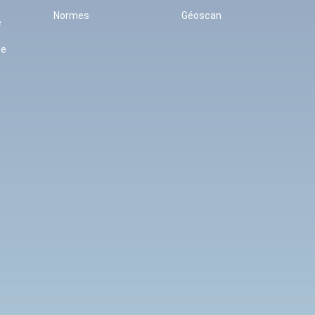
Normes
Géoscan
e
se