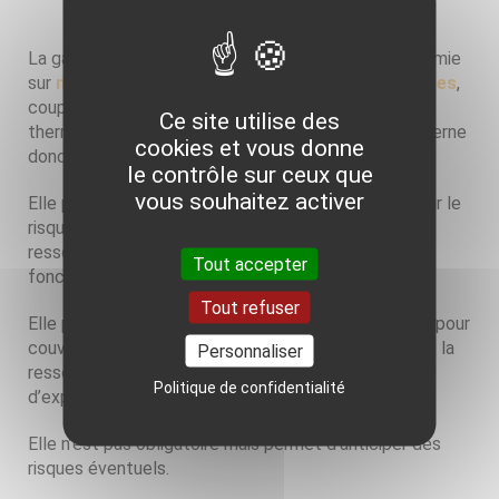
La garantie AQUAPAC assure les projets de géothermie
sur
nappe d’une profondeur inférieure à 200 mètres
,
couplée à une pompe à chaleur d’une puissance
Ce site utilise des
thermique supérieure à 30 kW. Ce dispositif ne concerne
cookies et vous donne
donc pas les particuliers.
le contrôle sur ceux que
vous souhaitez activer
Elle propose une “garantie de recherche” pour couvrir le
risque d'échec consécutif à la découverte d'une
ressource en eau souterraine insuffisante pour le
Tout accepter
fonctionnement d'une installation géothermique.
Tout refuser
Elle propose également une “garantie de pérennité” pour
couvrir le risque de diminution ou de détérioration de la
Personnaliser
ressource pendant les 10 premières années
Politique de confidentialité
d’exploitation.
Elle n’est pas obligatoire mais permet d'anticiper des
risques éventuels.