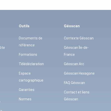
Outils
Géoscan
Documents de
Contexte Géoscan
référence
ôte
Géoscan Île-de-
Formations
France
Télédéclaration
Géoscan Arc
Espace
Géoscan Hexagone
cartographique
FAQ Géoscan
Garanties
Contact et liens
Normes
Géoscan
e