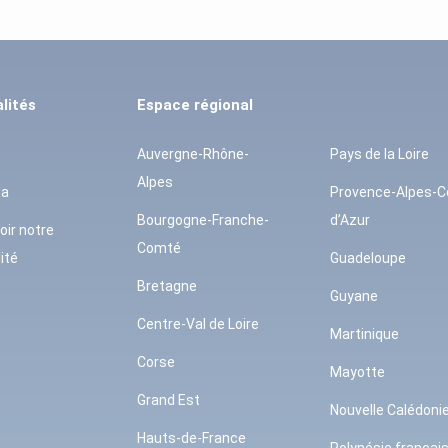
lités
Espace régional
Auvergne-Rhône-
Pays de la Loire
Alpes
da
Provence-Alpes-C
Bourgogne-Franche-
d’Azur
oir notre
Comté
ité
Guadeloupe
Bretagne
Guyane
Centre-Val de Loire
Martinique
Corse
Mayotte
Grand Est
Nouvelle Calédoni
Hauts-de-France