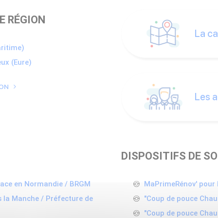
E RÉGION
La ca
aritime)
eux (Eure)
ION
Les a
DISPOSITIFS DE S
rface en Normandie / BRGM
MaPrimeRénov' pour l
s la Manche / Préfecture de
"Coup de pouce Chauf
"Coup de pouce Chauf