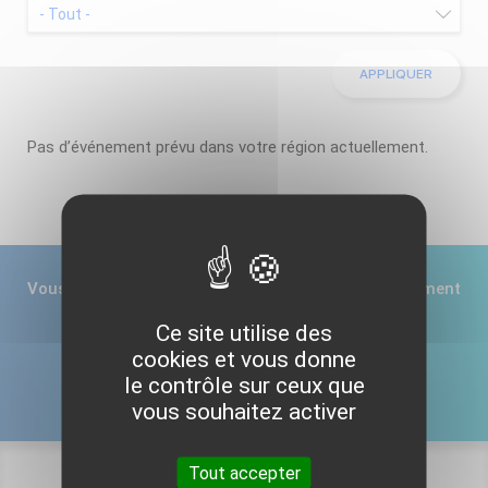
Pas d’événement prévu dans votre région actuellement.
Vous souhaitez nous informer d’un prochain événement
régional ?
Ce site utilise des
cookies et vous donne
le contrôle sur ceux que
CONTACTEZ-NOUS
vous souhaitez activer
Tout accepter