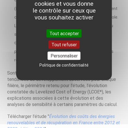
de la chaleur par pompe à chaleur géothermique
cookies et vous donne
(PACg) chez le particulier, dans le secteur du logement
le contrôle sur ceux que
vous souhaitez activer
collectif et des secteurs tertiaire, industriel et agricole.
L'étude fournit également une comparaison avec ou
Tout accepter
sans production de frais par géocooling ;
de la chaleur par la géothermie profonde (avec
Tout refuser
pompe à chaleur) pour le secteur de l'industrie et les
Personnaliser
réseaux de chaleur.
Politique de confidentialité
Sont détaillés la méthodologie, le contexte et les
tendances de développement observées pour chaque
filière, le périmètre retenu pour l'étude, l’évolution
constatée du Levelized Cost of Energy (LCOE*), les
explications associées à cette évolution et des
analyses de sensibilité à certains paramètres du calcul.
Télécharger l'étude "
Évolution des coûts des énergies
renouvelables et de récupération en France entre 2012 et