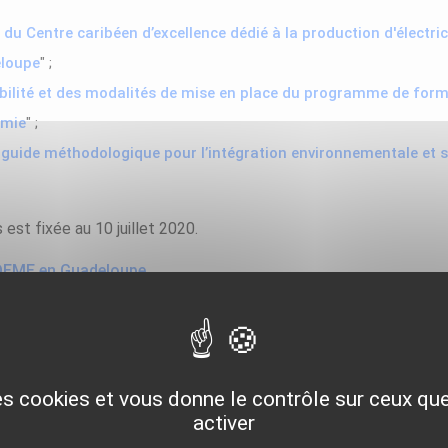
du Centre caribéen d’excellence dédié à la production d'électr
eloupe
" ;
abilité et des modalités de mise en place du programme de form
rmie
" ;
 guide méthodologique pour l’intégration environnementale et s
est fixée au 10 juillet 2020.
'ADEME en Guadeloupe
ïbe (TEC)
"
est un projet inscrit dans le cadre du programme europé
ation Territoriale Européenne permettant aux opérateurs de Gua
 projets gagnant-gagnant avec leurs voisins de la Caraïbe.
des cookies et vous donne le contrôle sur ceux q
activer