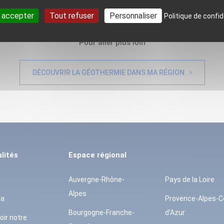
 accepter
Tout refuser
Personnaliser
Politique de confid
Pour aller plus loin
DÉCOUVRIR LA GÉOTHERMIE DANS MA RÉGION
lités
Espace régional
Auvergne-Rhône-
Pays de la Loire
Alpes
da
Provence-Alpes-C
Bourgogne-Franche-
d’Azur
oir notre