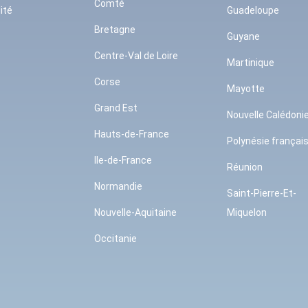
Comté
ité
Guadeloupe
Bretagne
Guyane
Centre-Val de Loire
Martinique
Corse
Mayotte
Grand Est
Nouvelle Calédoni
Hauts-de-France
Polynésie françai
Ile-de-France
Réunion
Normandie
Saint-Pierre-Et-
Nouvelle-Aquitaine
Miquelon
Occitanie