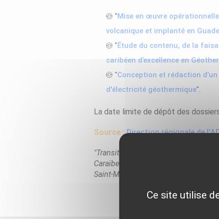
"
Mise en œuvre opérationnelle 
volcanique et implanté en Guad
"
Étude du contenu, de la fais
caribéen d’excellence en Géothe
"
Conception et rédaction d’un
d'électricité géothermique
".
La date limite de dépôt des dossiers 
Source :
Direction régionale de l
"Transition Energétique dans la Cara
Caraïbes est un programme de Coopér
Saint-Martin de mettre en oeuvre des
Ce site utilise 