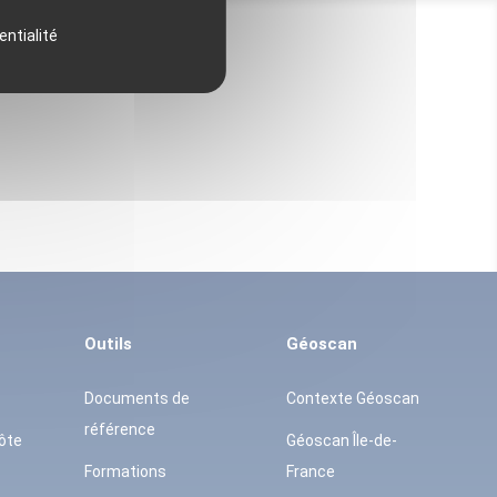
entialité
Outils
Géoscan
Documents de
Contexte Géoscan
référence
ôte
Géoscan Île-de-
Formations
France