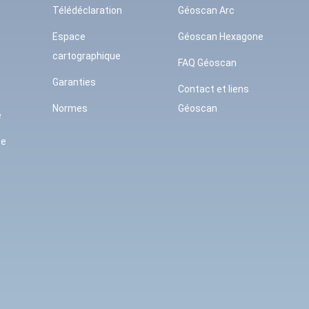
Télédéclaration
Géoscan Arc
Espace
Géoscan Hexagone
cartographique
FAQ Géoscan
Garanties
Contact et liens
Normes
Géoscan
e
se