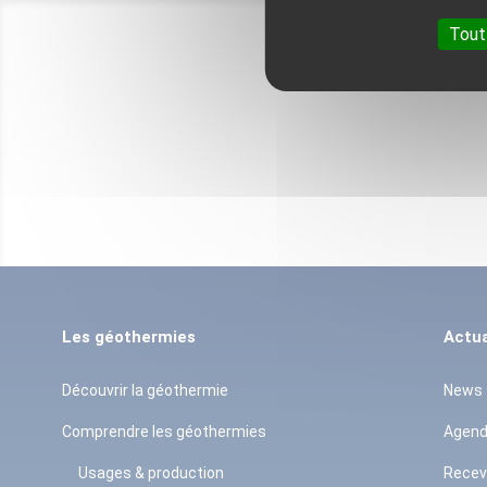
Tout
Les géothermies
Actua
Découvrir la géothermie
News
Comprendre les géothermies
Agen
Usages & production
Recev