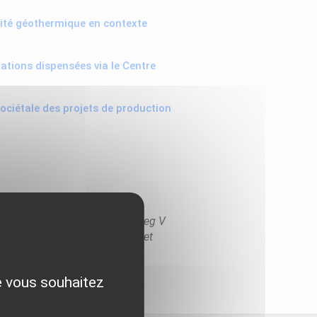
icité géothermique en contexte
ations dispensées via le Centre
ociétale des projets de production
en Interreg V Caraïbes. Interreg V
deloupe, Guyane, Martinique et
ue vous souhaitez