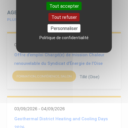
Tout accepter
AGENDA DE LA GÉOTHERMIE
Tout refuser
PLUS D'ÉVÉNEMENTS
Personnaliser
Politique de confidentialité
01/07/2026 - 22/08/2026
Offre d’emploi Chargé(e) de mission Chaleur
renouvelable du Syndicat d’Énergie de l’Oise
FORMATION, CONFÉRENCE, SALON
Tillé (Oise)
03/09/2026 - 04/09/2026
Geothermal District Heating and Cooling Days
2026