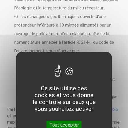
l'écologie et la température du milieu récepteur ;
les échangeurs géothermiques ouverts d'une
profondeur inférieure à 10 mètres alimentés par un
ouvrage de prélèvement d'eau classé au titre de la
nomenclature annexée à l'article R. 214-1 du code de
l'environnement, sous réserve que :
l'échangeur géothermique ne modifie pas la
quantité totale d'eau prélevée ;
le rejet propre à l'échangeur géothermique soit
Ce site utilise des
compatible avec les caractéristiques du milieu
cookies et vous donne
récepteur et n'en dégrade pas la qualité écologique.
le contrôle sur ceux que
vous souhaitez activer
L'article 2 modifie l'article 5 du
décret du 27 août 2025
et augmente le seuil limite de puissance thermique
maximale échangée avec le sous-sol pour la géothermie
Tout accepter