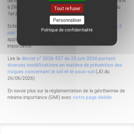
de minime importance sur sondes passant de de 500 kW
à 2MW. Il s'applique aux déclarations faites à partir du
Tout refuser
1er juin 2026.
Personnaliser
Enfin, l'article 3 complète l''article 34-1 du
décret du 2
Politique de confidentialité
juin 2006
en renforçant le régime de sanctions
applicable aux travaux de géothermie de minime
importance.
Lire le
décret n° 2026-537 du 25 juin 2026 portant
diverses modifications en matière de prévention des
risques concernant le sol et le sous-sol
(JO du
26/06/2026)
En savoir plus sur la réglementation de la géothermie de
minime importance (GMI) avec
notre page dédiée