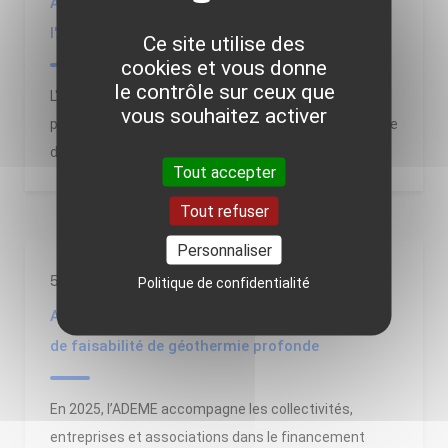
Appel à projets de recherche Energie durable de
l'ADEME édition 2025
Ce site utilise des
cookies et vous donne
le contrôle sur ceux que
L'ADEME vient de lancer l'édition 2025 de son appel à
vous souhaitez activer
projets de recherche Énergie durable. La date limite de
dépôt des projets est fixée au 14 mai 2025.
Tout accepter
Tout refuser
Personnaliser
5/02/2025
Politique de confidentialité
Aide financière 2025 de l'ADEME pour une étude
de faisabilité de géothermie profonde
En 2025, l’ADEME accompagne les collectivités,
entreprises et associations dans le financement