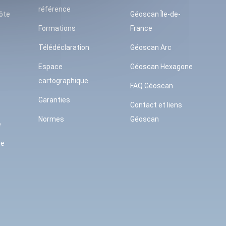
référence
ôte
Géoscan Île-de-
Formations
France
Télédéclaration
Géoscan Arc
Espace
Géoscan Hexagone
cartographique
FAQ Géoscan
Garanties
Contact et liens
Normes
Géoscan
e
se