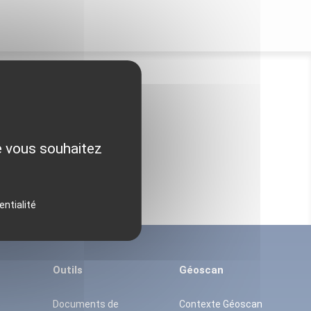
ue vous souhaitez
entialité
Outils
Géoscan
Documents de
Contexte Géoscan