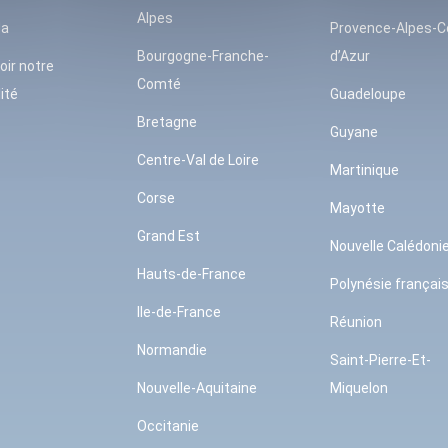
Alpes
da
Provence-Alpes-C
Bourgogne-Franche-
d’Azur
oir notre
Comté
ité
Guadeloupe
Bretagne
Guyane
Centre-Val de Loire
Martinique
Corse
Mayotte
Grand Est
Nouvelle Calédoni
Hauts-de-France
Polynésie françai
Ile-de-France
Réunion
Normandie
Saint-Pierre-Et-
Nouvelle-Aquitaine
Miquelon
Occitanie