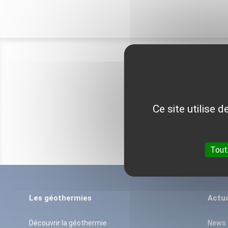
Ce site utilise 
Tout
Les géothermies
Actua
Découvrir la géothermie
News