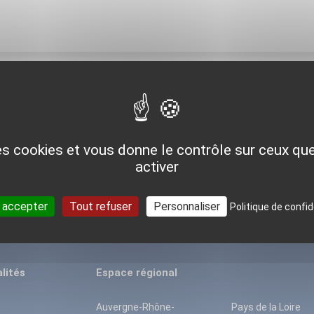
Pour aller plus loin
des cookies et vous donne le contrôle sur ceux q
VOIR TOUTES LES OPÉRATIONS
activer
 accepter
Tout refuser
Personnaliser
Politique de confid
lités
Espace régional
Auvergne-Rhône-
Pays de la Loire