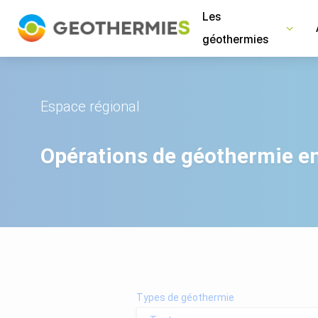
Panneau de gestion des cookies
Les
géothermies
Espace régional
Opérations de géothermie e
Types de géothermie