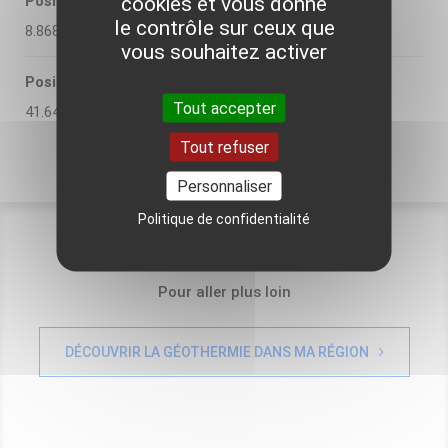
cookies et vous donne
Position X
le contrôle sur ceux que
8.868844
vous souhaitez activer
Position Y
Tout accepter
41.644825
Tout refuser
Personnaliser
Politique de confidentialité
Pour aller plus loin
DÉCOUVRIR LA GÉOTHERMIE DANS MA RÉGION