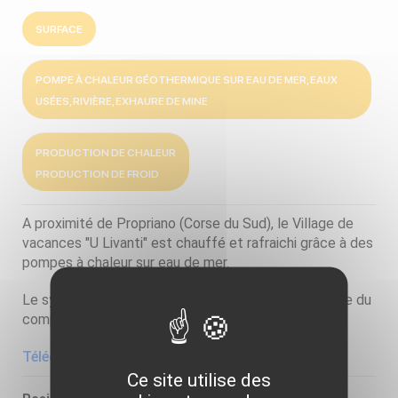
SURFACE
POMPE À CHALEUR GÉOTHERMIQUE SUR EAU DE MER, EAUX
USÉES, RIVIÈRE, EXHAURE DE MINE
PRODUCTION DE CHALEUR
PRODUCTION DE FROID
A proximité de Propriano (Corse du Sud), le Village de
vacances "U Livanti" est chauffé et rafraichi grâce à des
pompes à chaleur sur eau de mer.
Le système produit également l’eau chaude sanitaire du
complexe touristique.
Télécharger la fiche descriptive de l'ADEME
Ce site utilise des