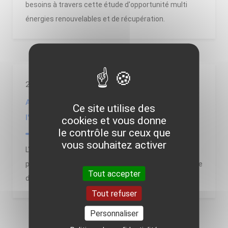
besoins à travers cette étude d'opportunité multi
énergies renouvelables et de récupération.
28/02/2025
Appel à projets de recherche Energie durable de
Ce site utilise des
l'ADEME édition 2025
cookies et vous donne
le contrôle sur ceux que
vous souhaitez activer
L'ADEME vient de lancer l'édition 2025 de son appel à
projets de recherche Énergie durable. La date limite de
Tout accepter
dépôt des projets est fixée au 14 mai 2025.
Tout refuser
Personnaliser