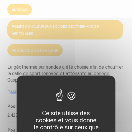
SURFACE
POMPE À CHALEUR SUR SONDES GÉOTHERMIQUES
VERTICALES
PRODUCTION DE CHALEUR
La géothermie sur sondes a été choisie afin de chauffer
la salle de sport rénovée et attenante au collège
Gaspard Malo à Dunkerque (Nord).
Télécharger la fiche descriptive de l'ADEME
Position X
Ce site utilise des
2.423952
cookies et vous donne
le contrôle sur ceux que
Position Y