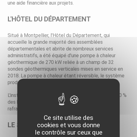
une aide financière aux projets.
L'HÔTEL DU DÉPARTEMENT
Situé à Montpellier, l'Hôtel du Département, qui
accueille la grande majorité des assemblées
départementales et abrite de nombreux services
administratifs, a été équipé d'une pompe à chaleur
géothermique de 270 kW reliée à un champ de 32
sondes géothermiques verticales mises en service en
2018. La pompe à chaleur étant réversible, le système
produit du frais en été.
L'installation géothermique permet ainsi de couvrir 70 %
des besoins en chauffage et 60 % des besoins en
rafraichissement.
Ce site utilise des
LE SITE PIERRESVIVES
cookies et vous donne
le contrôle sur ceux que