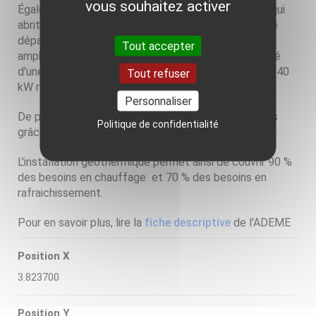
vous souhaitez activer
Également à Montpellier, le bâtiment PierresVives, qui
abrite les archives départementales, la médiathèque
départementale, la plateforme Hérault Sport, un
Tout accepter
amphithéâtre et des salles d’exposition, a été équipé
d'une pompe à chaleur géothermique réversible de 340
Tout refuser
kW reliée à un champ de 48 sondes verticales.
Personnaliser
De plus, plusieurs bâtiments annexes sont alimentés
Politique de confidentialité
grâce à un micro-réseau de chaleur.
L'installation géothermique permet ainsi de couvrir 90 %
des besoins en chauffage et 70 % des besoins en
rafraichissement.
Pour en savoir plus, lire la
fiche descriptive
de l'ADEME
Position X
3.823700
Position Y