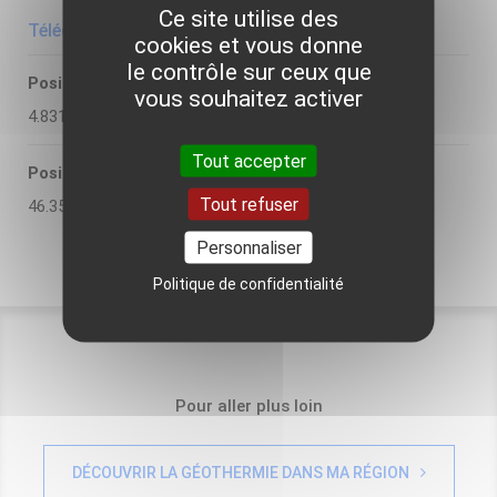
Ce site utilise des
Télécharger la fiche descriptive de l'ADEME
cookies et vous donne
le contrôle sur ceux que
Position X
vous souhaitez activer
4.831900
Tout accepter
Position Y
Tout refuser
46.359700
Personnaliser
Politique de confidentialité
Pour aller plus loin
DÉCOUVRIR LA GÉOTHERMIE DANS MA RÉGION