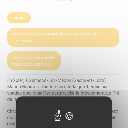
SURFACE
POMPE À CHALEUR SUR SONDES GÉOTHERMIQUES
VERTICALES
PRODUCTION DE CHALEUR
PRODUCTION DE FROID
En 2004, à Sennecé-Lès-Mâcon (Saône-et-Loire),
Mâcon Habitat a fait le choix de la géothermie sur
sondes pour chauffer et rafraichir le lotissement Le Pré
de la Cour.
Chacun des 10 pavillons constituant le lotissement est
équipé d'une pompe à chaleur géothermique réversible
reliée à une sonde géothermique verticale.