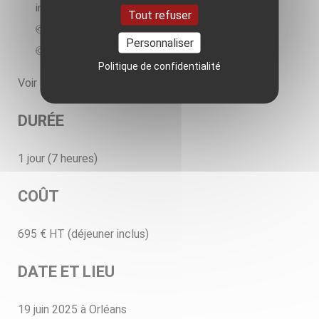
importance (GMI) ;
Tout refuser
L’accès aux données géothermiques ;
Personnaliser
Les outils d’aide disponibles.
Politique de confidentialité
Voir le
programme détaillé
.
DURÉE
1 jour (7 heures)
COÛT
695 € HT (déjeuner inclus)
DATE ET LIEU
19 juin 2025 à Orléans