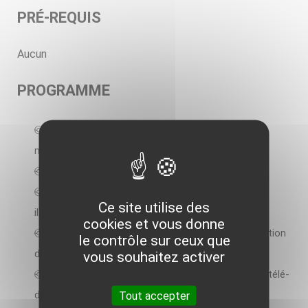
PRÉ-REQUIS
Aucun
PROGRAMME
Le développement de la géothermie au niveau
mondial, en Europe et en France ;
Qu’est-ce que la géothermie ;
Les principales applications géothermiques,
Ce site utilise des
illustration à travers des exemples en France ;
cookies et vous donne
La présentation des différents modes d’exploitation
le contrôle sur ceux que
de l’énergie du proche sous-sol ;
vous souhaitez activer
La réglementation de la géothermie et le site de télé-
déclaration pour la géothermie de minime
Tout accepter