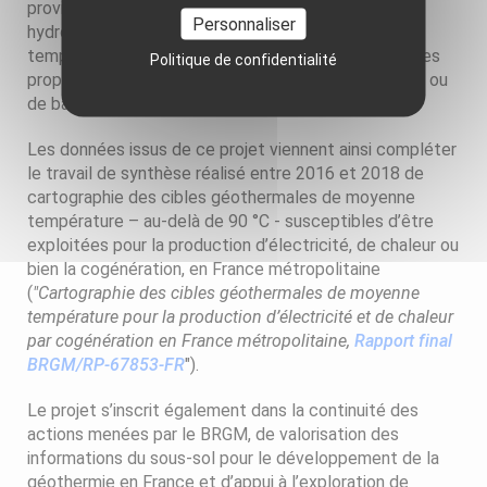
proviennent de modélisations géologiques,
Personnaliser
hydrodynamiques ou de cartes d’interpolation de
températures, de données pétrophysiques et d’autres
Politique de confidentialité
propriétés des réservoirs issues d’études régionales ou
de bassins réalisées par le BRGM.
Les données issus de ce projet viennent ainsi compléter
le travail de synthèse réalisé entre 2016 et 2018 de
cartographie des cibles géothermales de moyenne
température – au-delà de 90 °C - susceptibles d’être
exploitées pour la production d’électricité, de chaleur ou
bien la cogénération, en France métropolitaine
(
"Cartographie des cibles géothermales de moyenne
température pour la production d’électricité et de chaleur
par cogénération en France métropolitaine,
Rapport final
BRGM/RP-67853-FR
").
Le projet s’inscrit également dans la continuité des
actions menées par le BRGM, de valorisation des
informations du sous-sol pour le développement de la
géothermie en France et d’appui à l’exploration de