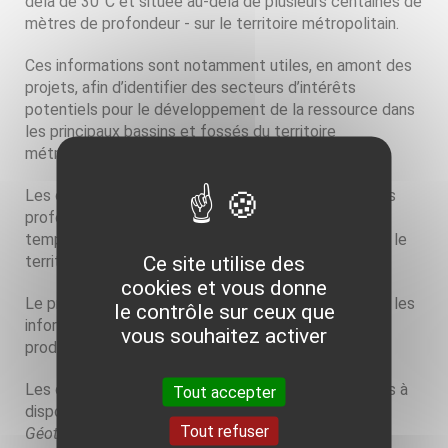
delà de 30°C et située au-delà de plusieurs centaines de
mètres de profondeur - sur le territoire métropolitain.
Ces informations sont notamment utiles, en amont des
projets, afin d’identifier des secteurs d’intérêts
potentiels pour le développement de la ressource dans
les principaux bassins et fossés du territoire
métropolitain.
Les cibles du projet sont les formations et aquifères
profonds où la ressource géothermique de basse
température (entre 30°C et 90°C) a été identifié sur le
Ce site utilise des
territoire métropolitain.
cookies et vous donne
Le projet Atlas GTH-BT vise à présenter et diffuser les
le contrôle sur ceux que
informations de cartographie de ces cibles pour la
vous souhaitez activer
production de chaleur en France métropolitaine.
Les données qui ont été recueillies et qui sont mises à
Tout accepter
disposition sur l’
espace cartographique
(répertoire
Tout refuser
Géothermie profonde/Propriétés des bassins
)