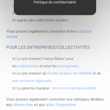
Politique de confidentialité
particuliers
;
sur le site internet de
l'ANAH
;
auprès des collectivités locales.
Vous pouvez également consulter notre
rubrique
dédiée.
POUR LES ENTREPRISES/COLLECTIVITÉS :
Le site internet France Rénov' pour
les
collectivités
et pour les
entreprises
;
Le site internet du
Fonds chaleur de l’ADEME
et de
son antenne régionale
;
La garantie Aquapac :
lire notre rubrique dédiée.
Vous pouvez également consulter nos rubriques dédiées
aux
démarches
et aux
aides financières
.