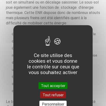
soit en simultané ou en décalage saisonnier. Le sous-sol
joue également une fonction de stockage d’énergie
thermique. Cette ENR dispose donc de nombreux atouts
mais plusieurs freins ont été identifiés quant à la
difficulté de mobiliser cette énergie :
Des capex qui restent élevés et au sein desquels le
coût des forages est majoritaire ;
Des entreprises de forage insuffisamment
Ce site utilise des
nombreuses. Le coût d’acquisition pour une entreprise
cookies et vous donne
de matériels de forage performants et adapté à un
le contrôle sur ceux que
usage sécuritaire est élevé ;
vous souhaitez activer
Des contextes géologiques qui peuvent rendre
compliqués l’accès à la ressource (ex : nappe du
Tout accepter
calcaire carbonifère).
Tout refuser
Le but de cet appel à projets est d’ouvrir la possibilité
Personnaliser