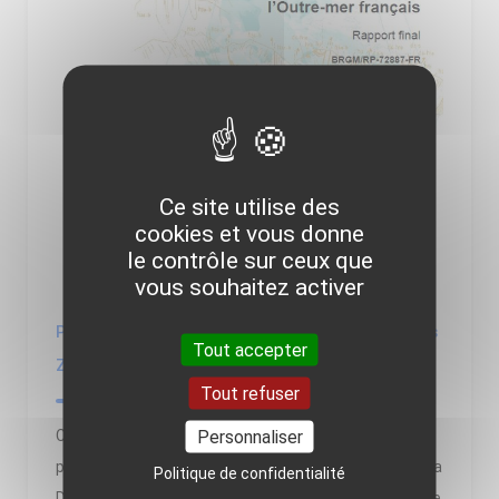
Ce site utilise des
cookies et vous donne
le contrôle sur ceux que
vous souhaitez activer
POGZOM, POtentialités Géothermiques dans les
Tout accepter
ZNI de l’Outre-Mer français / BRGM
Tout refuser
Personnaliser
Ce rapport publié en 2023 est le résultat du projet
porté par le BRGM qui avait pour objectif de fournir à la
Politique de confidentialité
Direction Générale de l’Énergie et du Climat un bilan de