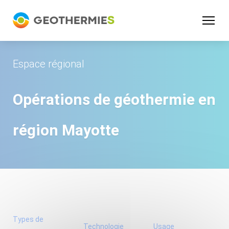
Panneau de gestion des cookies
Espace régional
Opérations de géothermie en
région
Mayotte
Types de
Technologie
Usage