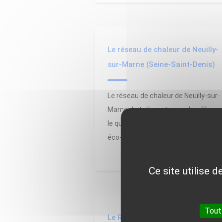
Le réseau de chaleur de Neuilly-
sur-Marne (Seine-Saint-Denis)
Le réseau de chaleur de Neuilly-sur-
Marne doit alimenter en chauffage
le quartier des Fauvettes et le futur
éco-quartier de l'Est Nocéen.
Ce site utilise 
Tout
Le Réseau de chaleur de Chelles