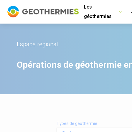
Panneau de gestion des cookies
Les
géothermies
Espace régional
Opérations de géothermie e
Types de géothermie