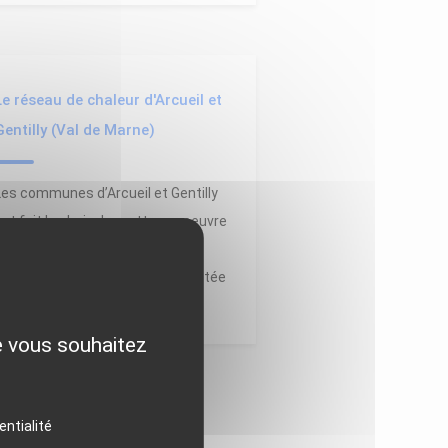
Le réseau de chaleur d'Arcueil et
Gentilly (Val de Marne)
Les communes d’Arcueil et Gentilly
ont fait le choix de mettre en oeuvre
une centrale géothermique
commune aux deux villes, alimentée
par un réseau de chaleur.
ue vous souhaitez
entialité