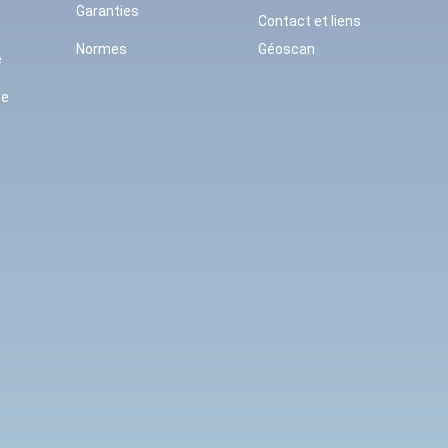
Garanties
Contact et liens
Normes
Géoscan
e
se