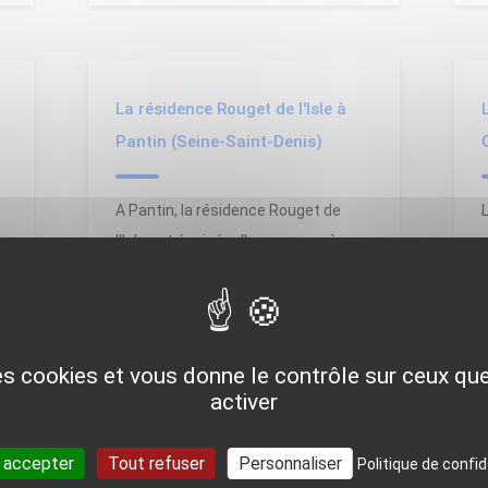
La résidence Rouget de l'Isle à
Pantin (Seine-Saint-Denis)
A Pantin, la résidence Rouget de
l'Isle est équipée d'une pompe à
chaleur géothermique sur nappe
pour se chauffer.
des cookies et vous donne le contrôle sur ceux q
activer
 accepter
Tout refuser
Personnaliser
Politique de confid