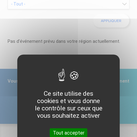
Pas d’événement prévu dans votre région actuellement.
Vous souhaitez nous informer d’un prochain événement
régional ?
Ce site utilise des
cookies et vous donne
le contrôle sur ceux que
CONTACTEZ-NOUS
vous souhaitez activer
Tout accepter