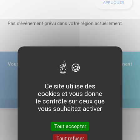
Pas d’événement prévu dans votre région actuellement.
Vous souhaitez nous informer d’un prochain événement
régional ?
Ce site utilise des
cookies et vous donne
CONTACTEZ-NOUS
le contrôle sur ceux que
vous souhaitez activer
Tout accepter
Pour aller plus loin
Tout refuser