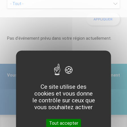
Pas d’événement prévu dans votre région actuellement.
Vous souhaitez nous informer d’un prochain événement
régional ?
Ce site utilise des
cookies et vous donne
le contrôle sur ceux que
CONTACTEZ-NOUS
vous souhaitez activer
Tout accepter