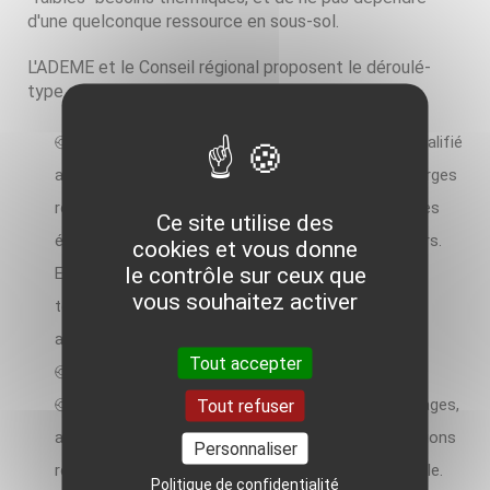
d'une quelconque ressource en sous-sol.
L'ADEME et le Conseil régional proposent le déroulé-
type suivant :
Sollicitation d'un bureau d'études thermiques (qualifié
au sens RGE-Etude) sur la base d'un cahier des charges
régional, au sein duquel sont notamment abordés les
Ce site utilise des
économies d'énergie et la vérification des émetteurs.
cookies et vous donne
le contrôle sur ceux que
En partenariat avec un hydrogéoloque qualifié, la
vous souhaitez activer
technologie la mieux adaptée sera définie et une
analyse économique sera faite ;
Tout accepter
Réalisation des travaux ;
Suivi du fonctionnement et ajustement des réglages,
Tout refuser
afin de réduire autant que possible les consommations
Personnaliser
résiduelles d'électricité et s'il y a lieu d'énergie fossile.
Politique de confidentialité