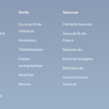
Outils
Géoscan
Documents de
Contexte Géoscan
référence
ôte
Géoscan Île-de-
Formations
France
Télédéclaration
Géoscan Arc
Espace
Géoscan Hexagone
cartographique
FAQ Géoscan
Garanties
Contact et liens
Normes
Géoscan
e
se