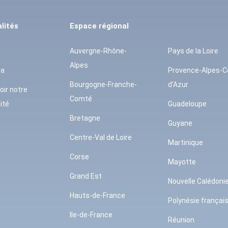
lités
Espace régional
Auvergne-Rhône-
Pays de la Loire
Alpes
da
Provence-Alpes-C
Bourgogne-Franche-
d’Azur
oir notre
Comté
ité
Guadeloupe
Bretagne
Guyane
Centre-Val de Loire
Martinique
Corse
Mayotte
Grand Est
Nouvelle Calédoni
Hauts-de-France
Polynésie françai
Ile-de-France
Réunion