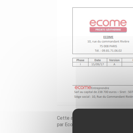
Cette analyse croisée des installati
par Ecome en Hauts-de-France pour 