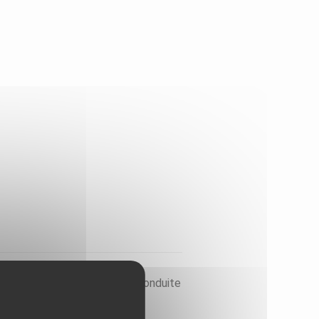
thermiques (sondes et nappe) conduite
 Région Hauts-de-France.