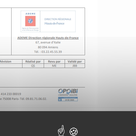
ons est le résultat d'une étude d'audit de 19 installations géo
le compte de l’ADEME Hauts-de-France, en partenariat avec la