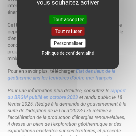
vous souhaitez activer
intéressantes et peut contribuer à l'autonomie
énergétique de ces territoires.
Tout accepter
Cette activité - sa réalité et ses perspectives - reste
Tout refuser
cependant encore peu connue, il est donc apparu utile
d'en dresser un état des lieux pour les territoires
Personnaliser
concernés (travaux réalisés depuis les années 1960,
projets en cours et envisagés, situation des permis
Politique de confidentialité
miniers existants).
Pour en savoir plus, télécharger
État des lieux de la
géothermie ans les territoires d'outre-mer français
Pour une information plus détaillée, consultez le
rapport
du BRGM publié en octobre 2023
et rendu public le 18
février 2025. Rédigé à la demande du gouvernement à la
suite de l’adoption de la Loi n°2023-175 relative à
l’accélération de la production d’énergies renouvelables,
il dresse un bilan de l’exploration géothermique et des
exploitations existantes sur ces territoires, et présente