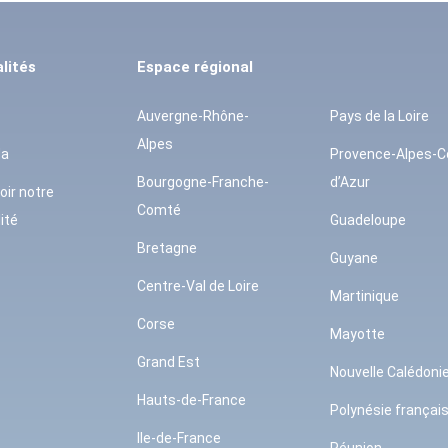
lités
Espace régional
Auvergne-Rhône-
Pays de la Loire
Alpes
da
Provence-Alpes-C
Bourgogne-Franche-
d’Azur
oir notre
Comté
ité
Guadeloupe
Bretagne
Guyane
Centre-Val de Loire
Martinique
Corse
Mayotte
Grand Est
Nouvelle Calédoni
Hauts-de-France
Polynésie françai
Ile-de-France