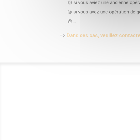
si vous aviez une ancienne opér
si vous avez une opération de g
…
=>
Dans ces cas, veuillez contact