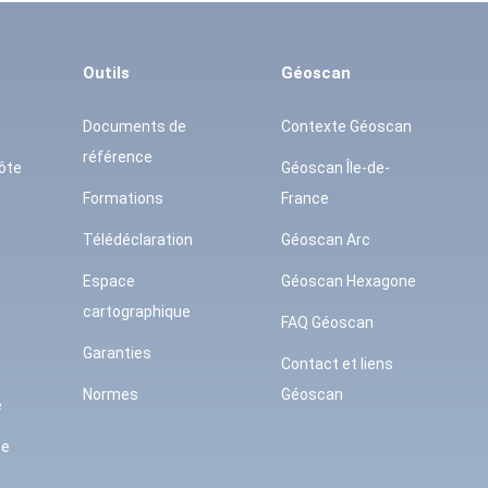
Outils
Géoscan
Documents de
Contexte Géoscan
référence
ôte
Géoscan Île-de-
Formations
France
Télédéclaration
Géoscan Arc
Espace
Géoscan Hexagone
cartographique
FAQ Géoscan
Garanties
Contact et liens
Normes
Géoscan
e
se