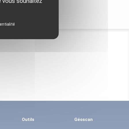
ue vous souhaitez
entialité
Outils
Géoscan