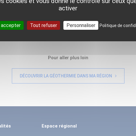
des cookies et vous donne le contrôle sur ceux q
de la boite à outils
activer
 accepter
Tout refuser
Personnaliser
Politique de confid
Pour aller plus loin
DÉCOUVRIR LA GÉOTHERMIE DANS MA RÉGION
lités
Espace régional