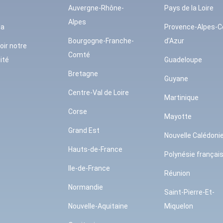
Auvergne-Rhône-
Pays de la Loire
Alpes
da
Provence-Alpes-C
Bourgogne-Franche-
d’Azur
oir notre
Comté
ité
Guadeloupe
Bretagne
Guyane
Centre-Val de Loire
Martinique
Corse
Mayotte
Grand Est
Nouvelle Calédoni
Hauts-de-France
Polynésie françai
Ile-de-France
Réunion
Normandie
Saint-Pierre-Et-
Nouvelle-Aquitaine
Miquelon