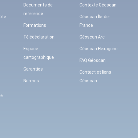
Documents de
Contexte Géoscan
référence
ôte
Géoscan Île-de-
Formations
France
Télédéclaration
Géoscan Arc
Espace
Géoscan Hexagone
cartographique
FAQ Géoscan
Garanties
Contact et liens
Normes
Géoscan
e
se