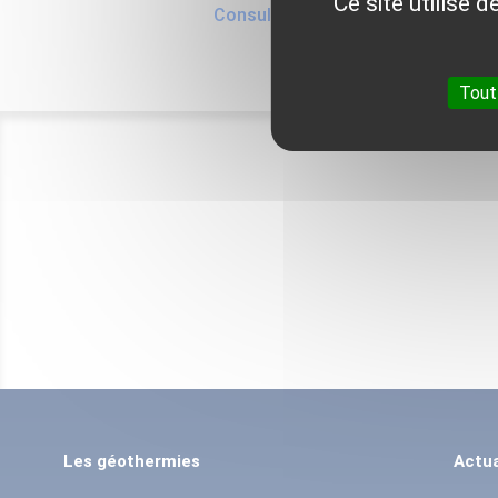
Ce site utilise 
Consulter les 10 fiches génériques 
Tout
Les géothermies
Actua