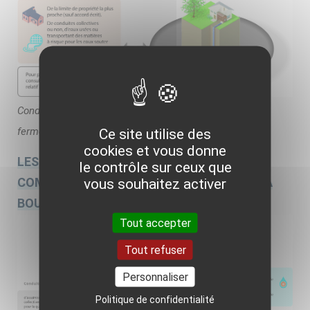
Conditions d'implantation de la GMI pour les boucles
fermées © 2021 BRGM-DREAL Pays de la Loire
Ce site utilise des
cookies et vous donne
LES CONDITIONS D’IMPLANTATIONS
le contrôle sur ceux que
COMPLÉMENTAIRES POUR LES SYSTÈMES À
vous souhaitez activer
BOUCLES OUVERTES
Tout accepter
Tout refuser
Personnaliser
Politique de confidentialité