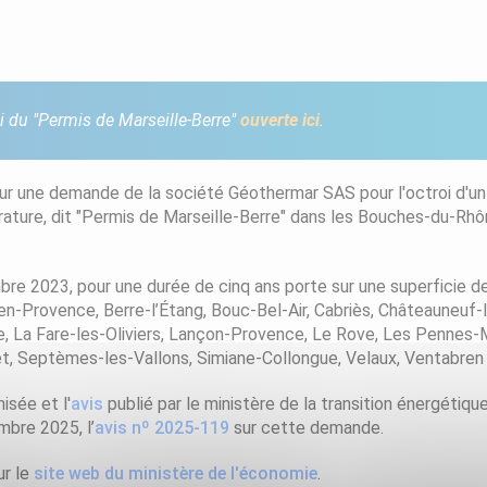
oi du "Permis de Marseille-Berre"
ouverte ici
.
sur une demande de la société Géothermar SAS pour l'octroi d'un
ture, dit "Permis de Marseille-Berre" dans les Bouches-du-Rhône
 2023, pour une durée de cinq ans porte sur une superficie de
en-Provence, Berre-l’Étang, Bouc-Bel-Air, Cabriès, Châteauneuf-
, La Fare-les-Oliviers, Lançon-Provence, Le Rove, Les Pennes-M
t, Septèmes-les-Vallons, Simiane-Collongue, Velaux, Ventabren e
isée et l'
avis
publié par le ministère de la transition énergétiqu
mbre 2025, l’
avis nº 2025-119
sur cette demande.
ur le
site web du ministère de l'économie
.