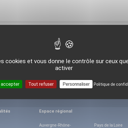
Pour aller plus loin
des cookies et vous donne le contrôle sur ceux q
DÉCOUVRIR LA GÉOTHERMIE DANS MA RÉGION
activer
 accepter
Tout refuser
Personnaliser
Politique de confid
lités
Espace régional
Auvergne-Rhône-
Pays de la Loire