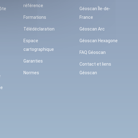
référence
ôte
Géoscan Île-de-
Formations
France
Télédéclaration
Géoscan Arc
Espace
Géoscan Hexagone
cartographique
FAQ Géoscan
Garanties
Contact et liens
Normes
Géoscan
e
se