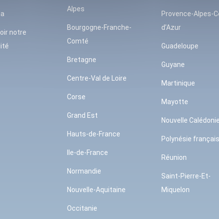
Alpes
da
Provence-Alpes-C
Bourgogne-Franche-
d’Azur
oir notre
Comté
ité
Guadeloupe
Bretagne
Guyane
Centre-Val de Loire
Martinique
Corse
Mayotte
Grand Est
Nouvelle Calédoni
Hauts-de-France
Polynésie françai
Ile-de-France
Réunion
Normandie
Saint-Pierre-Et-
Nouvelle-Aquitaine
Miquelon
Occitanie