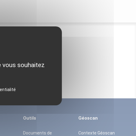
ue vous souhaitez
entialité
Outils
Géoscan
Documents de
Contexte Géoscan