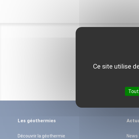
Ce site utilise 
Tout
Les géothermies
Actua
Découvrir la géothermie
News