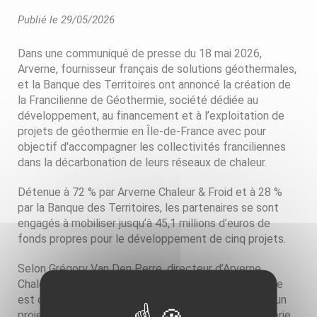
Publié le 29/05/2026
Dans une communiqué de presse du 18 mai 2026,
Arverne, fournisseur français de solutions géothermales,
et la Banque des Territoires ont annoncé la création de
la Francilienne de Géothermie, société dédiée au
développement, au financement et à l’exploitation de
projets de géothermie en Île-de-France avec pour
objectif d'accompagner les collectivités franciliennes
dans la décarbonation de leurs réseaux de chaleur.
Détenue à 72 % par Arverne Chaleur & Froid et à 28 %
par la Banque des Territoires, les partenaires se sont
engagés à mobiliser jusqu’à 45,1 millions d’euros de
fonds propres pour le développement de cinq projets.
Selon Grégory Van Den Perre, directeur d’Arverne
Chaleur & Froid, sur cfnewsinfra.net, l'atout du groupe
est de maîtriser l'ensemble de la chaîne de valeur d'un
projet de cette nature : géosciences, forage, ingénierie