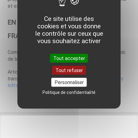
et exploitation.
Ce site utilise des
EN SAVOIR PLUS SUR LA
cookies et vous donne
le contrôle sur ceux que
FRANCILIENNE DE GÉOTHERMIE
vous souhaitez activer
Communiqué de presse du 18/05/2026 sur le site web
Tout accepter
de la
Banque des territoires
Tout refuser
Article du 22/05/2026 "
Arverne s'allie à l’État pour
transformer la géothermie
" en accès libre sur
CFNews
Personnaliser
Infra
Politique de confidentialité