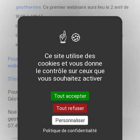
géothermie
. Ce premier webinaire aura lieu le 2 avril de
9h00 à 10h15,
la réalisation d'un forage géothermique (mi-mai),
la pompe à chaleur géothermique et le suivi d'une
installation (début juillet).
Ce site utilise des
Pour en savoir plus sur le programme des trois
cookies et vous donne
webinaires
le contrôle sur ceux que
vous souhaitez activer
S'inscrire au premier webinaire
Pour plus d'information, contacter l'animateur
Tout accepter
Géothermie en Grand Est :
Tout refuser
Noé IMPERADORI
geothermie@asso-ler.fr
Personnaliser
07.49.04.73.94
Politique de confidentialité