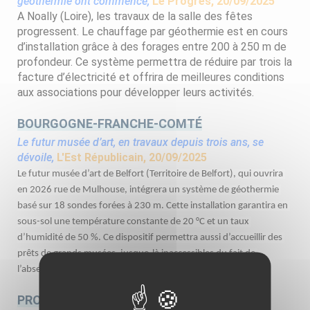
géothermie ont commencé,
Le Progrès, 20/09/2025
A Noally (Loire), les travaux de la salle des fêtes
progressent. Le chauffage par géothermie est en cours
d’installation grâce à des forages entre 200 à 250 m de
profondeur. Ce système permettra de réduire par trois la
facture d’électricité et offrira de meilleures conditions
aux associations pour développer leurs activités.
BOURGOGNE-FRANCHE-COMTÉ
Le futur musée d’art, en travaux depuis trois ans, se
dévoile,
L'Est Républicain, 20/09/2025
Le futur musée d’art de Belfort (Territoire de Belfort), qui ouvrira 
en 2026 rue de Mulhouse, intégrera un système de géothermie 
basé sur 18 sondes forées à 230 m. Cette installation garantira en 
sous-sol une température constante de 20 °C et un taux 
d’humidité de 50 %. Ce dispositif permettra aussi d’accueillir des 
prêts de grands musées, jusque-là inaccessibles du fait de 
l’absence d’infrastructures adaptées.
PROVENCE-ALPES-CÔTE D'AZUR