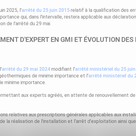
uin 2025, l'
arrêté du 25 juin 2015
relatif à la qualification des e
rtance qui, dans l'intervalle, restera applicable aux déclaration
on de l'arrêté du 29 mai.
ÉMENT D'EXPERT EN GMI ET ÉVOLUTION DES
'
arrêté du 29 mai 2024
modifiant l'
arrêté ministériel du 25 jui
 géothermiques de minime importance et l'
arrêté ministériel du 
de minime importance.
permettant aux experts agréés, en attente de renouvellement de 
itions relatives aux prescriptions générales applicables aux inst
la réalisation de l'installation et l'arrêt d'exploitation ainsi q