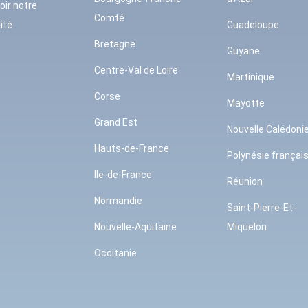
oir notre
Comté
ité
Guadeloupe
Bretagne
Guyane
Centre-Val de Loire
Martinique
Corse
Mayotte
Grand Est
Nouvelle Calédoni
Hauts-de-France
Polynésie françai
Ile-de-France
Réunion
Normandie
Saint-Pierre-Et-
Nouvelle-Aquitaine
Miquelon
Occitanie