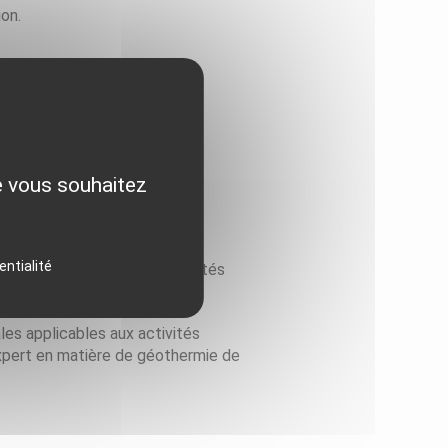
ion.
 à la police des mines et des
ue vous souhaitez
e de minime importance
ime importance
entialité
ier, le référentiel, les modalités
les applicables aux activités
expert en matière de géothermie de