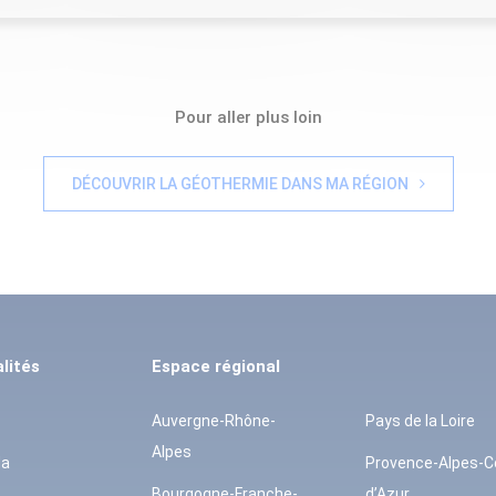
Pour aller plus loin
DÉCOUVRIR LA GÉOTHERMIE DANS MA RÉGION
lités
Espace régional
Auvergne-Rhône-
Pays de la Loire
Alpes
da
Provence-Alpes-C
Bourgogne-Franche-
d’Azur