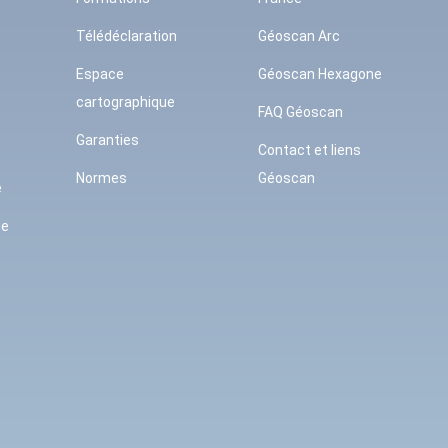
Télédéclaration
Géoscan Arc
Espace
Géoscan Hexagone
cartographique
FAQ Géoscan
Garanties
Contact et liens
Normes
Géoscan
e
se