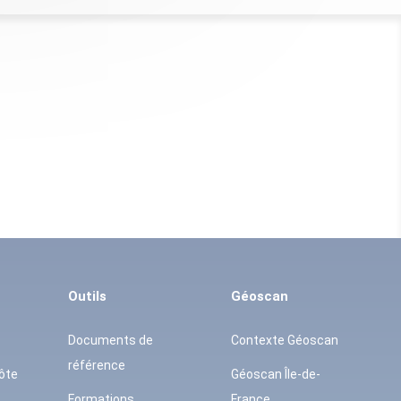
Outils
Géoscan
Documents de
Contexte Géoscan
référence
ôte
Géoscan Île-de-
Formations
France