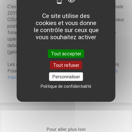
C'est pourquoi, dans le cadre de sa convention nationale
2019 avec l'ADEME, le BRGM a conduit le projet
Ce site utilise des
COUFOR qui avait pour objectif d'identifier les principaux
cookies et vous donne
postes qui peuvent impliquer les écarts de coût de
le contrôle sur ceux que
forage de géothermie de surface, très variable d'une
vous souhaitez activer
opération à l'autre, pour la zone Île-de-France et en
dehors de cette zone, et d’en expliquer la cause
(géographie, géologie, technique).
Tout accepter
Les résultats de cette études viennent d'être publiés.
Tout refuser
Pour en savoir plus, consulter le
rapport relatif à ces
Personnaliser
travaux ici
.
Politique de confidentialité
Pour aller plus loin