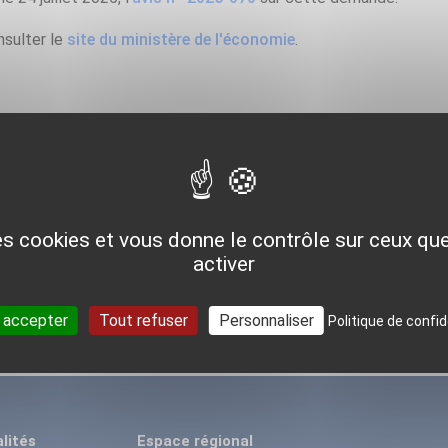
nsulter le
site du ministère de l'économie
.
Pour aller plus loin
des cookies et vous donne le contrôle sur ceux q
activer
DÉCOUVRIR LA GÉOTHERMIE DANS MA RÉGION
 accepter
Tout refuser
Personnaliser
Politique de confid
lités
Espace régional