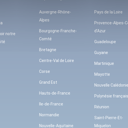
Auvergne-Rhône-
Pays de la Loire
Alpes
da
Provence-Alpes-C
Bourgogne-Franche-
d’Azur
oir notre
Comté
ité
Guadeloupe
Bretagne
Guyane
Centre-Val de Loire
Martinique
Corse
Mayotte
Grand Est
Nouvelle Calédoni
Hauts-de-France
Polynésie françai
Ile-de-France
Réunion
Normandie
Saint-Pierre-Et-
Nouvelle-Aquitaine
Miquelon