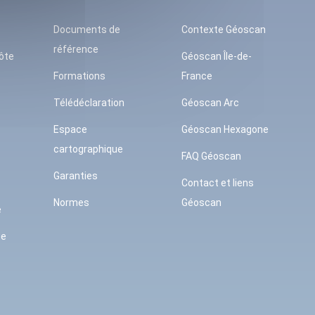
Documents de
Contexte Géoscan
référence
ôte
Géoscan Île-de-
Formations
France
Télédéclaration
Géoscan Arc
Espace
Géoscan Hexagone
cartographique
FAQ Géoscan
Garanties
Contact et liens
Normes
Géoscan
e
se