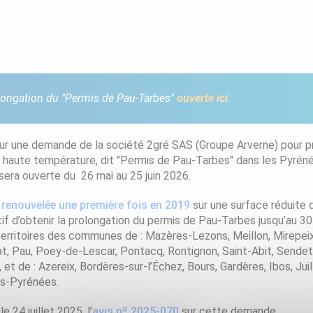
olongation du "Permis de Pau-Tarbes"
ouverte ici
.
sur une demande de la société 2gré SAS (Groupe Arverne) pour pr
haute température, dit "Permis de Pau-Tarbes" dans les Pyréné
sera ouverte du 26 mai au 25 juin 2026.
s
renouvelée une première fois en 2019
sur une surface réduite
if d’obtenir la prolongation du permis de Pau-Tarbes jusqu’au 30
territoires des communes de : Mazères-Lezons, Meillon, Mirepei
tat, Pau, Poey-de-Lescar, Pontacq, Rontignon, Saint-Abit, Sende
t de : Azereix, Bordères-sur-l’Échez, Bours, Gardères, Ibos, Jui
es-Pyrénées.
e 24 juillet 2025, l’
avis nº 2025-070
sur cette demande.