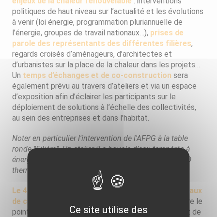
enjeux de la chaleur renouvelable
: interventions
politiques de haut niveau sur l’actualité et les évolutions
à venir (loi énergie, programmation pluriannuelle de
l’énergie, groupes de travail nationaux…),
prises de
parole des représentants des différentes filières
,
regards croisés d’aménageurs, d’architectes et
d’urbanistes sur la place de la chaleur dans les projets…
Un
temps d’échanges et de co-construction
sera
également prévu au travers d’ateliers et via un espace
d’exposition afin d’éclairer les participants sur le
déploiement de solutions à l’échelle des collectivités,
au sein des entreprises et dans l’habitat.
Noter en particulier l'intervention de l'AFPG à la table
ronde "Filière". Un atelier "La boucle d’eau tempérée à
énergie géothermique : en route vers les SMART-GRID
thermiques !" est également proposé.
Le 4 décembre
, les
15iemes Rencontres des réseaux
de chaleur
permettront plus spécifiquement de faire le
Ce site utilise des
point sur la riche actualité des réseaux de chaleur et de