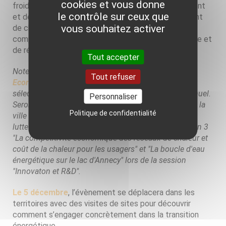
cookies et vous donne
froid, d’évoquer leurs perspectives de développement
le contrôle sur ceux que
et de présenter des projets innovants qui permettent
vous souhaitez activer
de chauffer et de rafraîchir les Français à un prix
compétitif avec des sources de chaleur renouvelable et
de récupération locales.
Tout accepter
Noter que l'association AMORCE remettra son
label
Tout refuser
Ecoréseaux de chaleur
aux heureux candidats
sélectionnés de l'édition 2019 de son "concours" annuel.
Personnaliser
Seront également présentés "Le réseau de chaleur de la
Politique de confidentialité
ville de Fresnes, un outil partagé avec les usagers de
lutte contre la précarité énergétique" lors de la session 3
"La compétitivité économique des réseaux de chaleur et
coût de la chaleur pour les usagers" et "La boucle d'eau
énergétique sur le lac d'Annecy" lors de la session
"Innovaton et R&D".
Le 5 décembre
, l’évènement se déplacera dans les
territoires avec des visites de sites pour découvrir
comment s’engager concrètement dans la transition
énergétique.